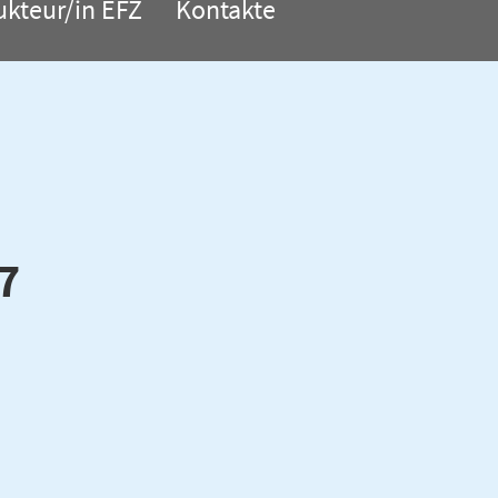
ukteur/in EFZ
Kontakte
7