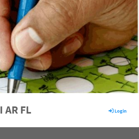
I AR FL
Login